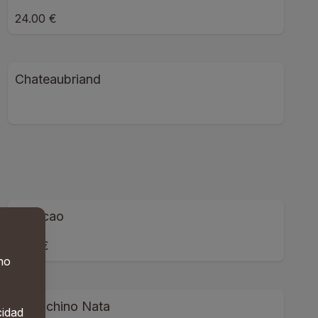
24.00 €
Chateaubriand
Colacao
2.50 €
 no
Capuchino Nata
cidad