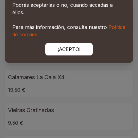
Podrás aceptarlas o no, cuando accedas a
Bacalao Gratinado
ellos.
28.00 €
Para más información, consulta nuestro
Política
de cookies
.
Calamares La Cala
¡ACEPTO!
17.50 €
Calamares La Cala X4
19.50 €
Vieiras Gratinadas
9.50 €