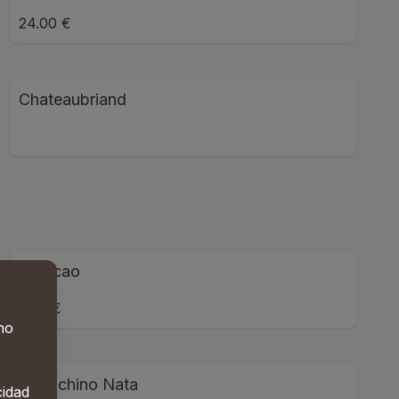
24.00 €
Chateaubriand
Colacao
2.50 €
 no
Capuchino Nata
cidad