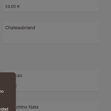
24.00 €
Chateaubriand
Colacao
2.50 €
 no
Capuchino Nata
cidad