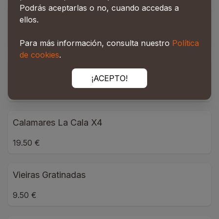
Podrás aceptarlas o no, cuando accedas a
Bacalao Gratinado
ellos.
28.00 €
Para más información, consulta nuestro
Política
de cookies
.
Calamares La Cala
¡ACEPTO!
17.50 €
Calamares La Cala X4
19.50 €
Vieiras Gratinadas
9.50 €